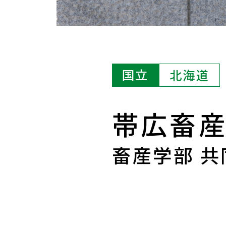
国立
北海道
帯広畜
畜産学部 