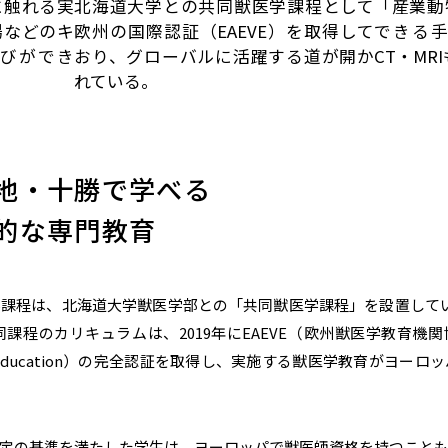
に触れる実
北海道大学との共同獣医学課程として
「産業動
場などのキ
欧州の国際認証（EAEVE）を取得して
できる
びができ
おり、グローバルに活躍する道が開か
CT・MR
れている。
地・十勝で学べる
的な専門教育
課程は、北海道大学獣医学部との「共同獣医学課程」を設置して
カリキュラムは、2019年にEAEVE（欧州獣医学教育機関協会／Euro
Veterinary Education）の完全認証を取得し、実施する獣医学教育
定の基準を満たした学生は、ヨーロッパで獣医師資格を持つこと