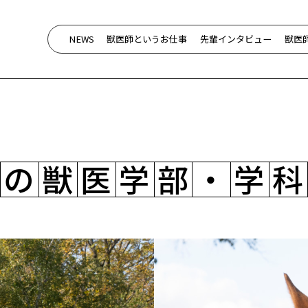
NEWS
獣医師というお仕事
先輩インタビュー
獣医
国
の
獣
医
学
部
・
学