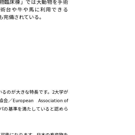
物臨床棟」では大動物を手術
手術台や牛や馬に利用できる
Iも完備されている。
いるのが大きな特長です。2大学が
pean Association of
がヨーロッパの基準を満たしていると認めら
も可能になります。日本の畜産物を