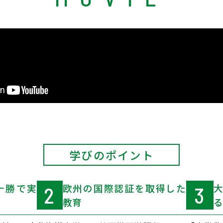
学びのポイント
十勝で実
欧州の国際認証を取得した
2
3
教育