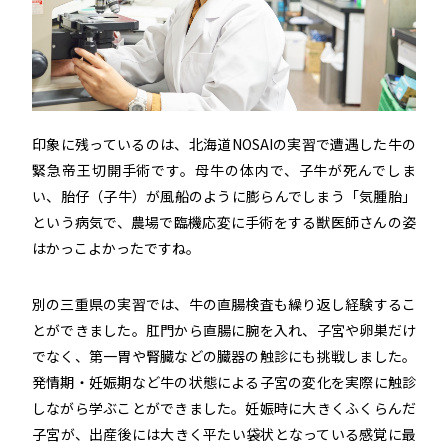
印象に残っているのは、北海道NOSAIの実習で遭遇した牛の
緊急帝王切開手術です。母牛の体内で、子牛が死んでしま
い、胎仔（子牛）が風船のように膨らんでしまう「気腫胎」
という病気で、農場で臨機応変に手術をする獣医師さんの姿
はかっこよかったですね。
別の三重県の実習では、牛の直腸検査も繰り返し経験するこ
とができました。肛門から直腸に腕を入れ、子宮や卵巣だけ
でなく、第一胃や腎臓などの臓器の触診にも挑戦しました。
発情期・妊娠期など牛の状態による子宮の変化を実際に触診
しながら学ぶことができました。妊娠時に大きくふくらんだ
子宮が、出産後には大きく平たい袋状となっている感覚に最