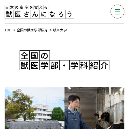
TOP
＞
全国の獣医学部紹介
＞
岐阜大学
全
国
の
獣
医
学
部
・
学
科
紹
介